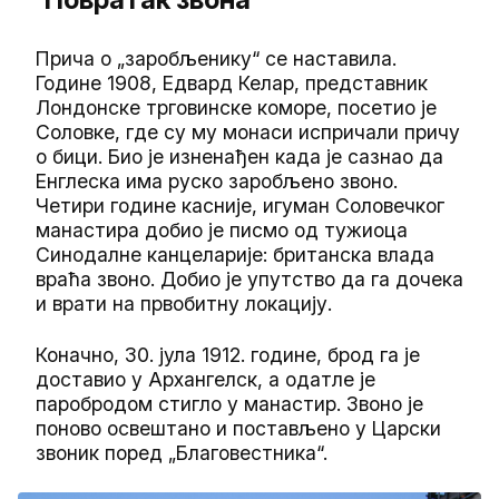
Прича о „заробљенику“ се наставила.
Године 1908, Едвард Келар, представник
Лондонске трговинске коморе, посетио је
Соловке, где су му монаси испричали причу
о бици. Био је изненађен када је сазнао да
Енглеска има руско заробљено звоно.
Четири године касније, игуман Соловечког
манастира добио је писмо од тужиоца
Синодалне канцеларије: британска влада
враћа звоно. Добио је упутство да га дочека
и врати на првобитну локацију.
Коначно, 30. јула 1912. године, брод га је
доставио у Архангелск, а одатле је
паробродом стигло у манастир. Звоно је
поново освештано и постављено у Царски
звоник поред „Благовестника“.