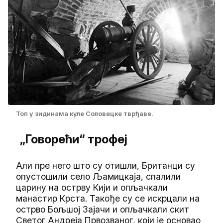
Топ у зидинама куле Соловецке тврђаве.
„Говорећи“ трофеј
Али пре него што су отишли, Британци су
опустошили село Љамицкаја, спалили
царину на острву Кији и опљачкали
манастир Крста. Такође су се искрцали на
острво Бољшој Зајачи и опљачкали скит
Светог Андреја Првозваног, који је основао