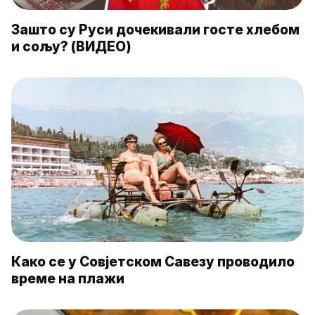
Зашто су Руси дочекивали госте хлебом
и сољу? (ВИДЕО)
Како се у Совјетском Савезу проводило
време на плажи