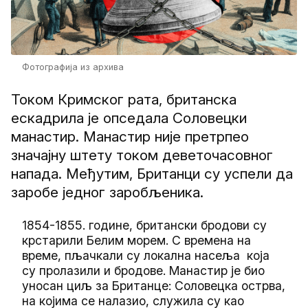
Фотографија из архива
Током Кримског рата, британска
ескадрила је опседала Соловецки
манастир. Манастир није претрпео
значајну штету током деветочасовног
напада. Међутим, Британци су успели да
заробе једног заробљеника.
1854-1855. године, британски бродови су
крстарили Белим морем. С времена на
време, пљачкали су локална насеља која
су пролазили и бродове. Манастир је био
уносан циљ за Британце: Соловецка острва,
на којима се налазио, служила су као