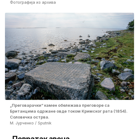
Фотографија из архива
„Преговарачки“ камен обележава преговоре са
Британцима одржане овде током Кримског рата (1854).
Соловечка острва.
М. Јурченко / Sputnik
Повратак звона