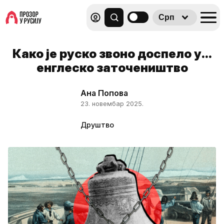
Срп
Како је руско звоно доспело у...
енглеско заточеништво
Ана Попова
23. новембар 2025.
Друштво