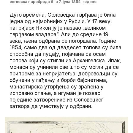
енглеска пароброда 6. и 7. јула 1854. године
Дуго времена, Соловецка тврђава је била
једна од најмоћнијих у Русији. У 17. веку,
патријарх Никон ју је назвао „великом
тврђавом владара“. Али до средине 19.
века, њена одбрана се погоршала. Године
1854, само два од двадесет топова су била
способна да пуцају, појачана са осам
топова који су стигли из Архангелска. Ипак,
монаси су учинили све што су могли да се
припреме за непријатеља: добровољци су
обучени у гађању и борби бајонетима,
манастирска утврђења су враћена у
исправно стање, а игуман је позвао
поједине затворенике из Соловецког
затвора да учествују у одбрани.