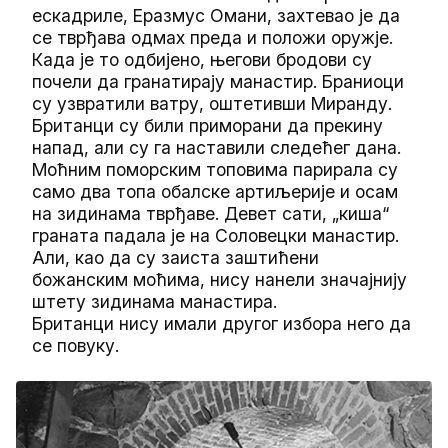
ескадриле, Еразмус Омани, захтевао је да
се тврђава одмах преда и положи оружје.
Када је то одбијено, његови бродови су
почели да гранатирају манастир. Браниоци
су узвратили ватру, оштетивши Миранду.
Британци су били приморани да прекину
напад, али су га наставили следећег дана.
Моћним поморским топовима парирала су
само два топа обалске артиљерије и осам
на зидинама тврђаве. Девет сати, „киша“
граната падала је на Соловецки манастир.
Али, као да су заиста заштићени
божанским моћима, нису нанели значајнију
штету зидинама манастира.
Британци нису имали другог избора него да
се повуку.