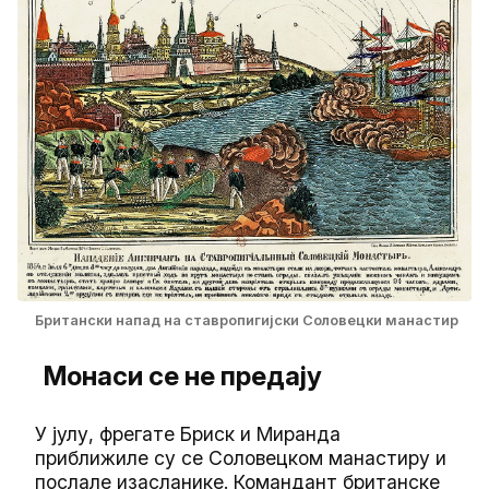
Британски напад на ставропигијски Соловецки манастир
Монаси се не предају
У јулу, фрегате Бриск и Миранда
приближиле су се Соловецком манастиру и
послале изасланике. Командант британске