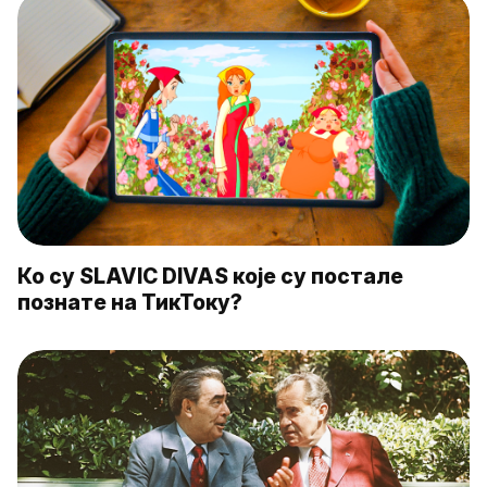
Ко су SLAVIC DIVAS које су постале
познате на ТикТоку?