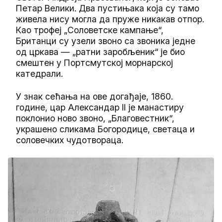
Петар Велики. Два пустињака која су тамо
живела нису могла да пруже никакав отпор.
Као трофеј „Соловетске кампање“,
Британци су узели звоно са звоника једне
од цркава — „ратни заробљеник“ је био
смештен у Портсмутској морнарској
катедрали.
У знак сећања на ове догађаје, 1860.
године, цар Александар II је манастиру
поклонио ново звоно, „Благовестник“,
украшено сликама Богородице, светаца и
соловечких чудотвораца.