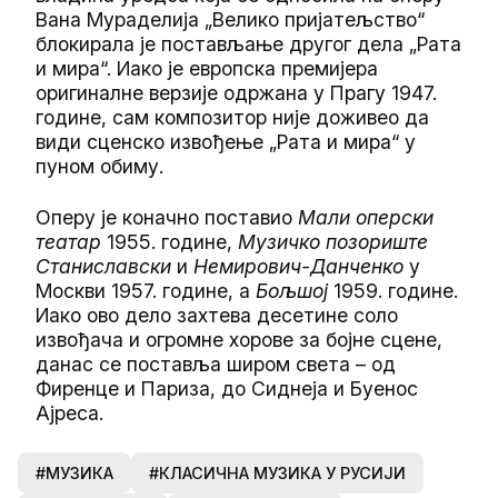
Вана Мураделија „Велико пријатељство“
блокирала је постављање другог дела „Рата
и мира“. Иако је европска премијера
оригиналне верзије одржана у Прагу 1947.
године, сам композитор није доживео да
види сценско извођење „Рата и мира“ у
пуном обиму.
Оперу је коначно поставио
Мали оперски
театар
1955. године,
Музичко позориште
Станиславски
и
Немирович-Данченко
у
Москви 1957. године, а
Бољшој
1959. године.
Иако ово дело захтева десетине соло
извођача и огромне хорове за бојне сцене,
данас се поставља широм света – од
Фиренце и Париза, до Сиднеја и Буенос
Ајреса.
#МУЗИКА
#КЛАСИЧНА МУЗИКА У РУСИЈИ