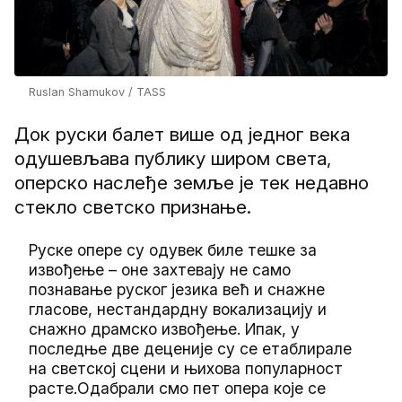
Ruslan Shamukov / TASS
Док руски балет више од једног века
одушевљава публику широм света,
оперско наслеђе земље је тек недавно
стекло светско признање.
Руске опере су одувек биле тешке за
извођење – оне захтевају не само
познавање руског језика већ и снажне
гласове, нестандардну вокализацију и
снажно драмско извођење. Ипак, у
последње две деценије су се етаблирале
на светској сцени и њихова популарност
расте.Одабрали смо пет опера које се