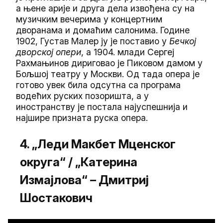
а њене арије и друга дела извођена су на
музичким вечерима у концертним
дворанама и домаћим салонима. Године
1902, Густав Малер ју је поставио у
Бечкој
дворској опери
, а 1904. млади Сергеј
Рахмањинов дириговао је Пиковом дамом у
Бољшој театру у Москви. Од тада опера је
готово увек била одсутна са програма
водећих руских позоришта, а у
иностранству је постала најуспешнија и
најшире призната руска опера.
4. „Леди Макбет Мценског
округа“ / „Катерина
Измајлова“ – Дмитриј
Шостакович