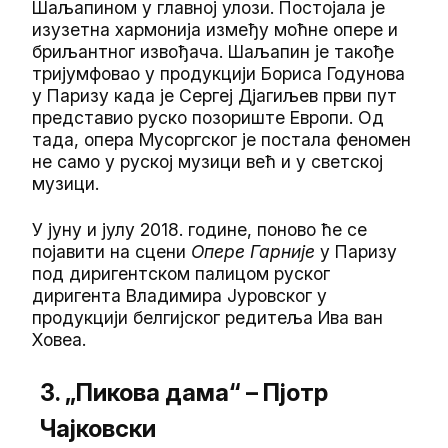
Шаљапином у главној улози. Постојала је
изузетна хармонија између моћне опере и
бриљантног извођача. Шаљапин је такође
тријумфовао у продукцији Бориса Годунова
у Паризу када је Сергеј Дјагиљев први пут
представио руско позориште Европи. Од
тада, опера Мусоргског је постала феномен
не само у руској музици већ и у светској
музици.
У јуну и јулу 2018. године, поново ће се
појавити на сцени
Опере Гарније
у Паризу
под диригентском палицом руског
диригента Владимира Јуровског у
продукцији белгијског редитеља Ива ван
Ховеа.
3. „Пикова дама“ – Пјотр
Чајковски