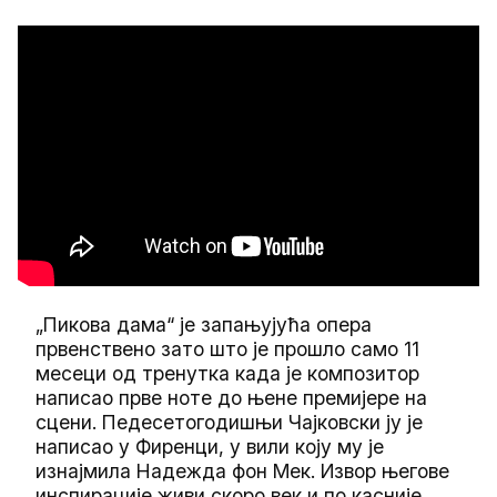
„Пикова дама“ је запањујућа опера
првенствено зато што је прошло само 11
месеци од тренутка када је композитор
написао прве ноте до њене премијере на
сцени. Педесетогодишњи Чајковски ју је
написао у Фиренци, у вили коју му је
изнајмила Надежда фон Мек. Извор његове
инспирације живи скоро век и по касније.