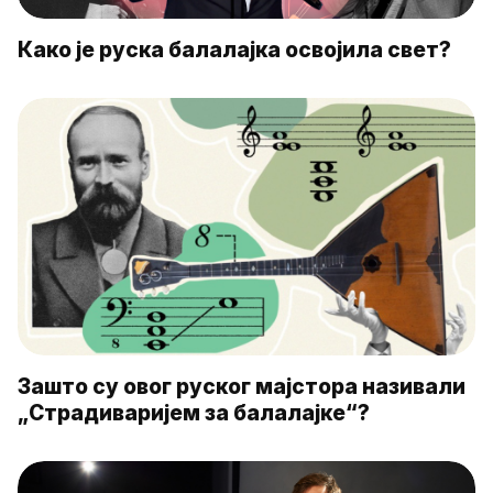
Како је руска балалајка освојила свет?
Зашто су овог руског мајстора називали
„Страдиваријем за балалајке“?