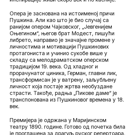
Опера је заснована на истоименој причи
Пушкина. Али као што је био случај са
ранијом опером Чајковског, „Јевгенијем
Оњегином“, његов брат Модест, пишући
либрето, направио је значајне промене у
личностима и мотивацији Пушкинових
протагониста и учинио сукобе више у
складу са мелодраматском оперском
традицијом 19. века. Од хладног и
прорачунатог циника, Герман, главни лик,
трансформисан је у ватрену, заљубљену
личност која постаје жртва необуздане
страсти. Такође, радња „Пикове даме“ је
транспонована из Пушкиновог времена у 18.
век.
Премијера је одржана у Маријинском
театру 1890. године. Готово од почетка била
је проглашена за драгуљ руског репертоара,