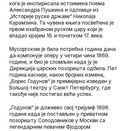
кога је инспирисала истоимена поема
Александра Пушкина и одломци из
„Историје руске државе“ Николаја
Карамзина. Та чувена књига посвећена је
првом изабраном руском цару који је
владао крајем 16. и почетком 17. века.
Мусоргском је била потребна година дана
да компонује оперу у четири чина 1869.
године, и био је сломљен када ју је
Дирекција царских позоришта одбила. Пет
година касније, након бројних измена,
„Борис Годунов“ је премијерно изведен у
Бољшој театру у Санкт Петербургу, где
такође није постигао већи успех.
„Годунов“ је доживео свој тријумф 1898.
године када је постављен у приватном
позоришту Солодовников у Москви са
легендарним певачем Фјодором