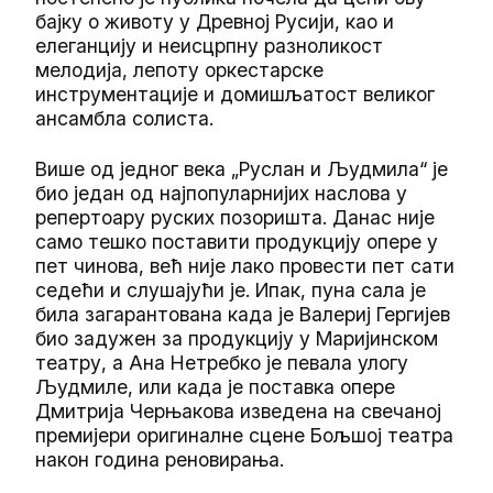
бајку о животу у Древној Русији, као и
елеганцију и неисцрпну разноликост
мелодија, лепоту оркестарске
инструментације и домишљатост великог
ансамбла солиста.
Више од једног века „Руслан и Људмила“ је
био један од најпопуларнијих наслова у
репертоару руских позоришта. Данас није
само тешко поставити продукцију опере у
пет чинова, већ није лако провести пет сати
седећи и слушајући је. Ипак, пуна сала је
била загарантована када је Валериј Гергијев
био задужен за продукцију у Маријинском
театру, а Ана Нетребко је певала улогу
Људмиле, или када је поставка опере
Дмитрија Черњакова изведена на свечаној
премијери оригиналне сцене Бољшој театра
након година реновирања.