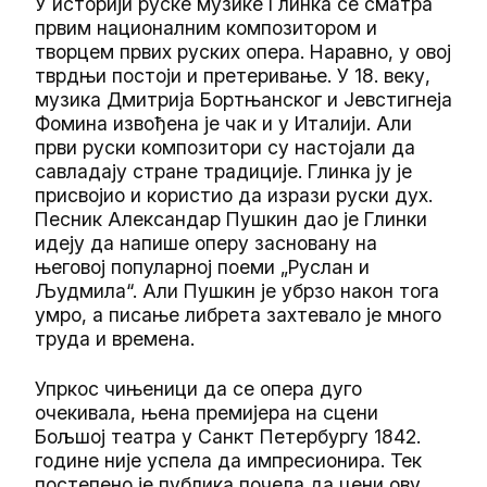
У историји руске музике Глинка се сматра
првим националним композитором и
творцем првих руских опера. Наравно, у овој
тврдњи постоји и претеривање. У 18. веку,
музика Дмитрија Бортњанског и Јевстигнеја
Фомина извођена је чак и у Италији. Али
први руски композитори су настојали да
савладају стране традиције. Глинка ју је
присвојио и користио да изрази руски дух.
Песник Александар Пушкин дао је Глинки
идеју да напише оперу засновану на
његовој популарној поеми „Руслан и
Људмила“. Али Пушкин је убрзо након тога
умро, а писање либрета захтевало је много
труда и времена.
Упркос чињеници да се опера дуго
очекивала, њена премијера на сцени
Бољшој театра у Санкт Петербургу 1842.
године није успела да импресионира. Тек
постепено је публика почела да цени ову