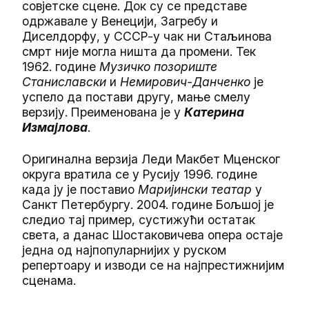
совјетске сцене. Док су се представе
одржавале у Венецији, Загребу и
Диселдорфу, у СССР-у чак ни Стаљинова
смрт није могла ништа да промени. Тек
1962. године
Музичко позориште
Станиславски
и
Немирович-Данченко
је
успело да постави другу, мање смелу
верзију. Преименована је у
Катерина
Измајлова
.
Оригинална верзија Леди Макбет Мценског
округа вратила се у Русију 1996. године
када ју је поставио
Маријински театар
у
Санкт Петербургу. 2004. године Бољшој је
следио тај пример, сустижући остатак
света, а данас Шостаковичева опера остаје
једна од најпопуларнијих у руском
репертоару и изводи се на најпрестижнијим
сценама.