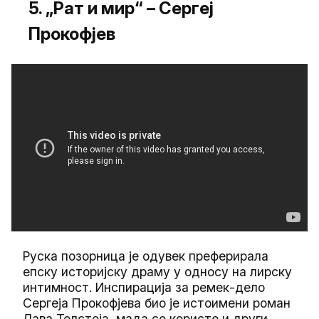
5. „Рат и мир“ – Сергеј
Прокофјев
Руска позорница је одувек преферирала
епску историјску драму у односу на лирску
интимност. Инспирација за ремек-дело
Сергеја Прокофјева био је истоимени роман
Лава Толстоја, мада се користе и други