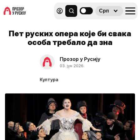
Срп
Пет руских опера које би свака
особа требало да зна
Прозор у Русију
03. јун 2026.
Култура