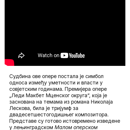
Судбина ове опере постала је симбол
односа између уметности и власти у
совјетским годинама. Премијера опере
„Леди Макбет Мценског округа“, која је
заснована на темама из романа Николаја
Лескова, била је тријумф за
двадесетшестогодишњег композитора.
Представе су готово истовремено изведене
у лењинградском
Малом оперском