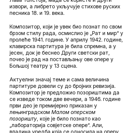
извори, а либрето укључује стихове руских
песника 18. и 19. века.
Композитор, који је увек био познат по свом
брзом стилу рада, осмислио је „Рат и мир“ у
пролеће 1941. године. У априлу 1942. године,
клавирска партитура је била спремна, а у
јесен, док је беснео Други светски рат,
почео је рад на постављању ове опере у
Бољшој театру у 13 сцена.
Актуелни значај теме и сама величина
партитуре довели су до бројних ревизија.
Композитор је предложио позориштима да
се изведе током две вечери, а 1946. године
први део је премијерно приказан у
лењинградском
Малом оперском
позоришту
, које је било познато као
„лабораторија совјетске опере“. Али,
владина уредба која се односила на оперу