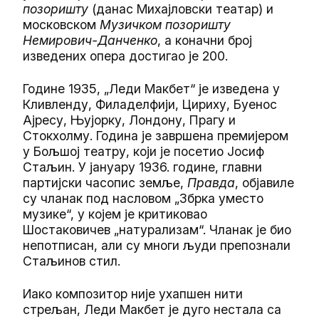
позоришту
(данас Михајловски театар) и
московском
Музичком позоришту
Немирович-Данченко
, а коначни број
изведених опера достигао је 200.
Године 1935, „Леди Макбет“ је изведена у
Кливленду, Филаделфији, Цириху, Буенос
Ајресу, Њујорку, Лондону, Прагу и
Стокхолму. Година је завршена премијером
у Бољшој театру, који је посетио Јосиф
Стаљин. У јануару 1936. године, главни
партијски часопис земље,
Правда
, објавиле
су чланак под насловом „Збрка уместо
музике“, у којем је критиковао
Шостаковичев „натурализам“. Чланак је био
непотписан, али су многи људи препознали
Стаљинов стил.
Иако композитор није ухапшен нити
стрељан, Леди Макбет је дуго нестала са