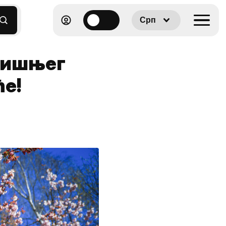
Срп
одишњег
ће!