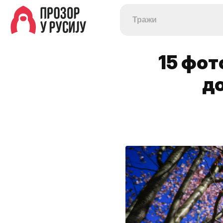
15 фот
до