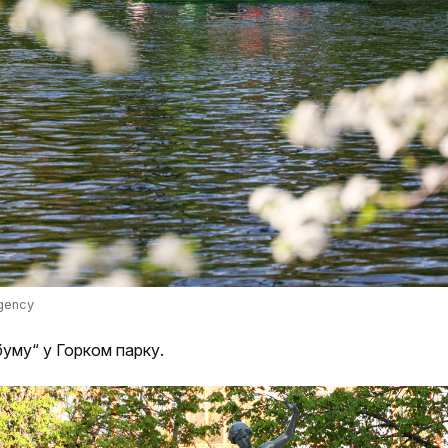
gency
буму“ у Горком парку.