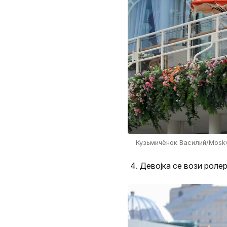
Кузьмичёнок Василий/Mosk
Девојка се вози роле