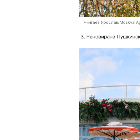
Чингаев Ярослав/Moskva A
Реновирана Пушкинска