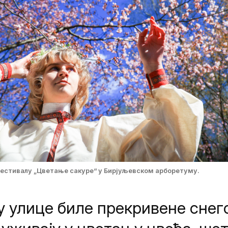
фестивалу „Цветање сакуре“ у Бирјуљевском арборетуму.
 улице биле прекривене снег