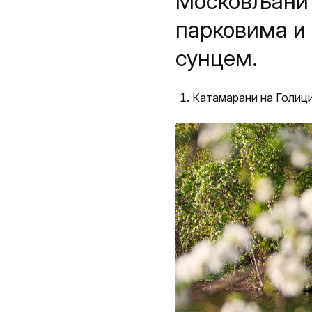
Московљани 
парковима и
сунцем.
Катамарани на Голици