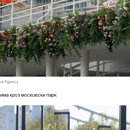
va Agency
рима кроз московски парк