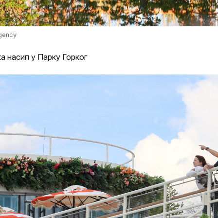
gency
 насип у Парку Горког