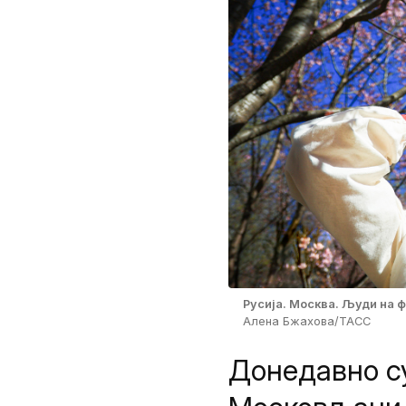
Русија. Москва. Људи на 
Алена Бжахова/ТАСС
Донедавно су