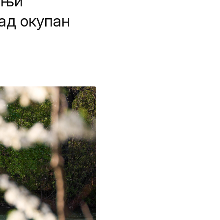
тњи
ад окупан