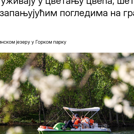
уживају у цветању цвећа, ше
 запањујућим погледима на гр
нском језеру у Горком парку