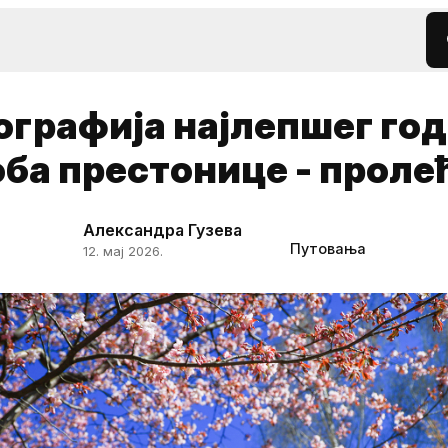
ографија најлепшег г
ба престонице - проле
Александра Гузева
Путовања
12. мај 2026.