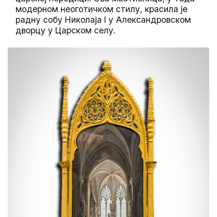
модерном неоготичком стилу, красила је
радну собу Николаја I у Александровском
дворцу у Царском селу.