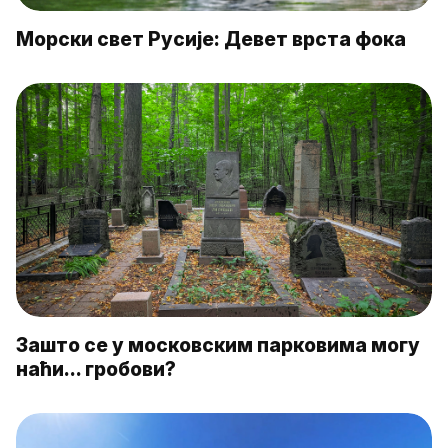
Морски свет Русије: Девет врста фока
Зашто се у московским парковима могу
наћи… гробови?