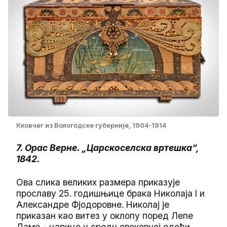
Кковчег из Вологодске губерније, 1904-1914
7. Орас Верне. „Царскоселска вртешка“,
1842.
Ова слика великих размера приказује
прославу 25. годишњице брака Николаја I и
Александре Фјодоровне. Николај је
приказан као витез у оклопу поред Лепе
Даме - царице у средњовековној одећи.