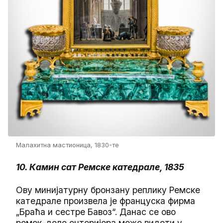
Малахитна мастионица, 1830-те
10. Камин сат Ремске катедрале, 1835
Ову минијатурну бронзану реплику Ремске
катедрале произвела је француска фирма
„Браћа и сестре Бавоз“. Данас се ово
ремек-дело ентеријера може видети у