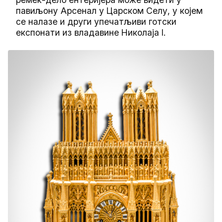
павиљону Арсенал у Царском Селу, у којем
се налазе и други упечатљиви готски
експонати из владавине Николаја I.