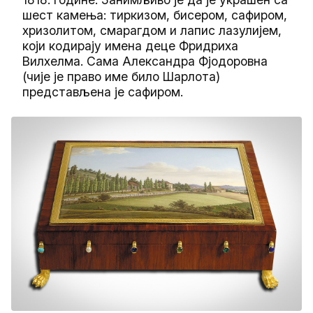
шест камења: тиркизом, бисером, сафиром,
хризолитом, смарагдом и лапис лазулијем,
који кодирају имена деце Фридриха
Вилхелма. Сама Александра Фјодоровна
(чије је право име било Шарлота)
представљена је сафиром.