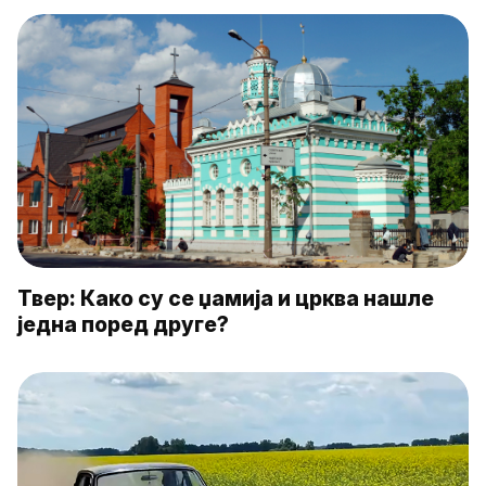
Твер: Како су се џамија и црква нашле
једна поред друге?