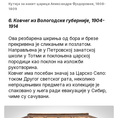
Кутија за накит царице Александре Фјодоровне, 1808-
1809
6. Ковчег из Вологодске губерније, 1904-
1914
Ова резбарена шкриња од бора и брезе
прекривена је сликањем и позлатом.
Направљена је у Петровској занатској
школи у Тотми и поклоњена царској
породици као поклон на изложби
рукотворина.
Ковчег има посебан значај за Царско Село:
током Другог светског рата, неколико
непроцењивих предмета из колекције је
спаковано у њега ради евакуације у Сибир,
чиме су сачувани.