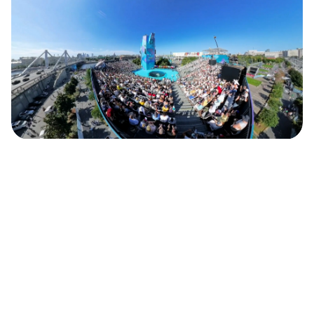
Овде гравитација нема никакве шансе!
(ВИДЕО)