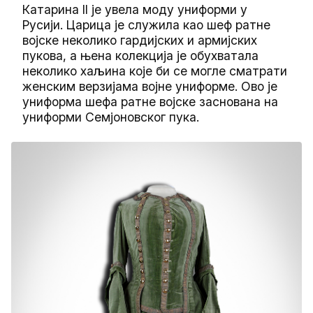
Катарина II је увела моду униформи у
Русији. Царица је служила као шеф ратне
војске неколико гардијских и армијских
пукова, а њена колекција је обухватала
неколико хаљина које би се могле сматрати
женским верзијама војне униформе. Ово је
униформа шефа ратне војске заснована на
униформи Семјоновског пука.