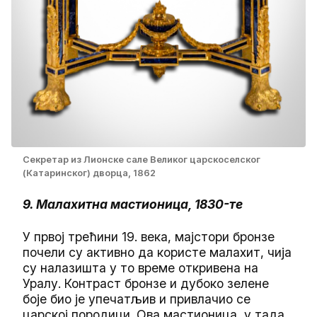
Секретар из Лионске сале Великог царскоселског
(Катаринског) дворца, 1862
9. Малахитна мастионица, 1830-те
У првој трећини 19. века, мајстори бронзе
почели су активно да користе малахит, чија
су налазишта у то време откривена на
Уралу. Контраст бронзе и дубоко зелене
боје био је упечатљив и привлачио се
царској породици. Ова мастионица, у тада