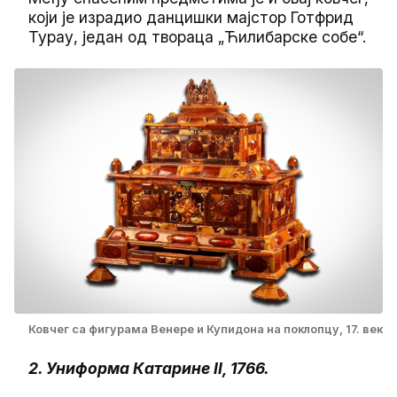
који је израдио данцишки мајстор Готфрид
Турау, један од твораца „Ћилибарске собе“.
Ковчег са фигурама Венере и Купидона на поклопцу, 17. век
2. Униформа Катарине II, 1766.