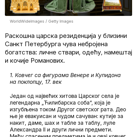
WorldWideImages / Getty Images
Раскошна царска резиденција у близини
Санкт Петербурга чува небројена
богатства: личне ствари, одећу, намештај
и кочије Романових.
1. Ковчег са фигурама Венере и Купидона
на поклопцу, 17. век
Један од највећих хитова Царског села је
легендарна „Ћилибарска соба“, која је
изгубљена током Другог светског рата. Део
ње је евакуисан и чудом сачуван: кутије за
накит, даме, шах и табле за таблу, луле
Александра II и други лични предмети.
Међу спасеним предметима је и овај ковчег,