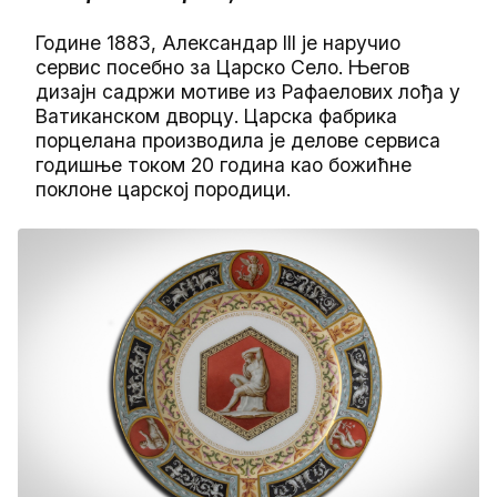
Године 1883, Александар III је наручио
сервис посебно за Царско Село. Његов
дизајн садржи мотиве из Рафаелових лођа у
Ватиканском дворцу. Царска фабрика
порцелана производила је делове сервиса
годишње током 20 година као божићне
поклоне царској породици.