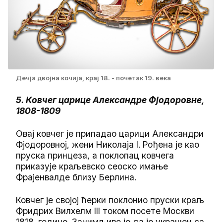
Дечја двојна кочија, крај 18. - почетак 19. века
5. Ковчег царице Александре Фјодоровне,
1808-1809
Овај ковчег је припадао царици Александри
Фјодоровној, жени Николаја I. Рођена је као
пруска принцеза, а поклопац ковчега
приказује краљевско сеоско имање
Фрајенвалде близу Берлина.
Ковчег је својој ћерки поклонио пруски краљ
Фридрих Вилхелм III током посете Москви
1818. године. Занимљиво је да је украшен са