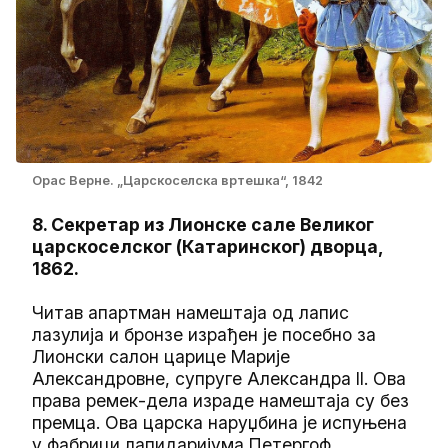
Орас Верне. „Царскоселска вртешка“, 1842
8. Секретар из Лионске сале Великог
царскоселског (Катаринског) дворца,
1862.
Читав апартман намештаја од лапис
лазулија и бронзе израђен је посебно за
Лионски салон царице Марије
Александровне, супруге Александра II. Ова
права ремек-дела израде намештаја су без
премца. Ова царска наруџбина је испуњена
у фабрици лапидаријума Петергоф.