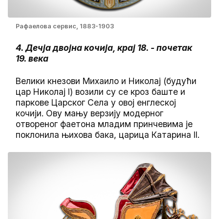
Рафаелова сервис, 1883-1903
4. Дечја двојна кочија, крај 18. - почетак
19. века
Велики кнезови Михаило и Николај (будући
цар Николај I) возили су се кроз баште и
паркове Царског Села у овој енглеској
кочији. Ову мању верзију модерног
отвореног фаетона младим принчевима је
поклонила њихова бака, царица Катарина II.