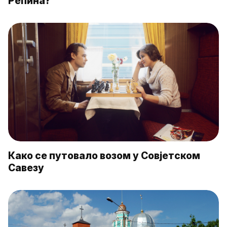
Репина?
Како се путовало возом у Совјетском
Савезу