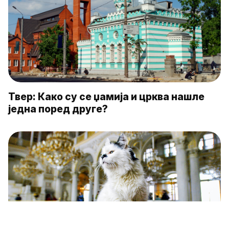
Твер: Како су се џамија и црква нашле
једна поред друге?