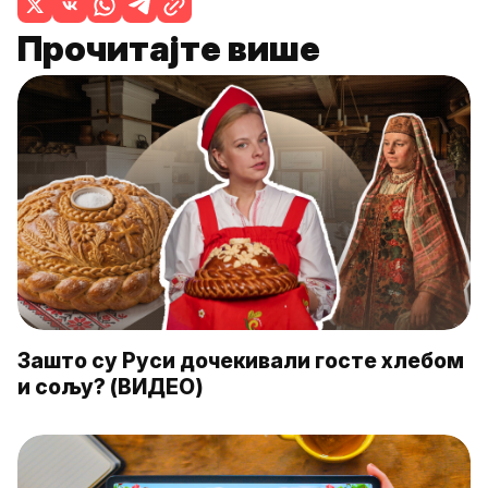
Прочитајте више
Зашто су Руси дочекивали госте хлебом
и сољу? (ВИДЕО)