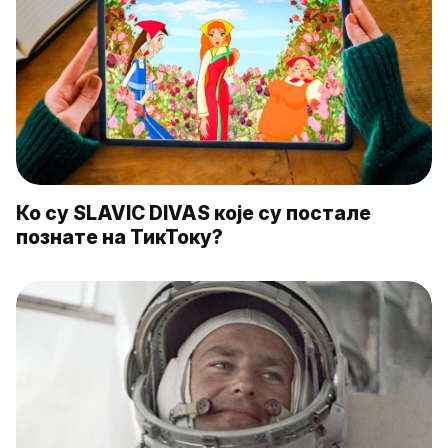
Ко су SLAVIC DIVAS које су постале
познате на ТикТоку?