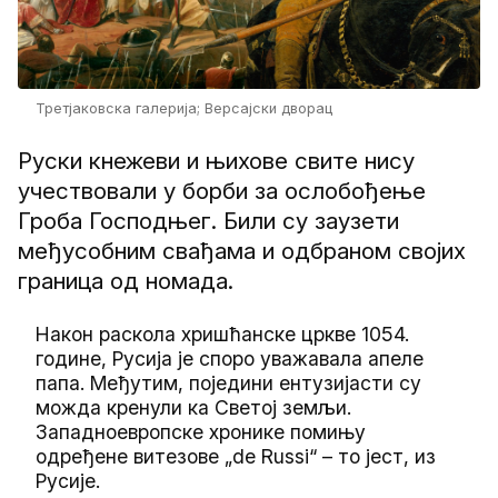
Третјаковска галерија; Версајски дворац
Руски кнежеви и њихове свите нису
учествовали у борби за ослобођење
Гроба Господњег. Били су заузети
међусобним свађама и одбраном својих
граница од номада.
Након раскола хришћанске цркве 1054.
године, Русија је споро уважавала апеле
папа. Међутим, поједини ентузијасти су
можда кренули ка Светој земљи.
Западноевропске хронике помињу
одређене витезове „de Russi“ – то јест, из
Русије.