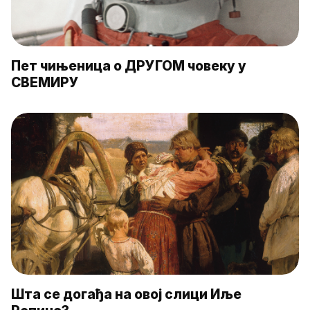
Пет чињеница о ДРУГОМ човеку у
СВЕМИРУ
Шта се догађа на овој слици Иље