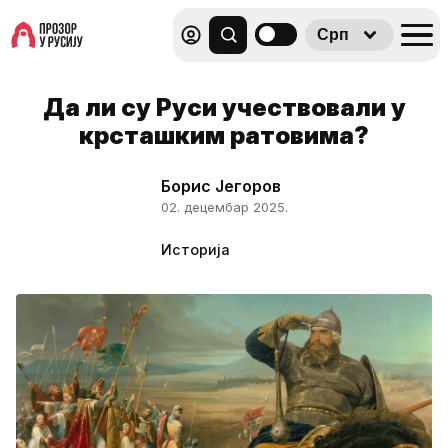
Срп
Да ли су Руси учествовали у
крсташким ратовима?
Борис Јегоров
02. децембар 2025.
Историја